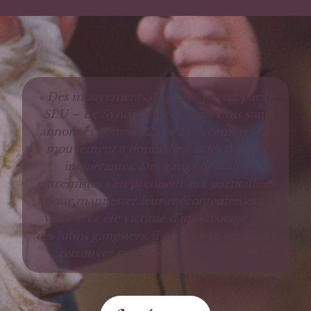
« Des mouvements de grève portés par le
SLU – Le Syndicat des Lutins Unis sont
annoncés pour les 24 et 25 décembre. Ce
mouvement a donné lieu à des dérives
inquiétantes. Des gangs de lutins
extrémistes s’en prennent aux particuliers
pour manifester leur mécontentement.
Vous avez été victime d’un sabotage par
ces lutins gangsters, il est encore temps de
retrouver ce qu’ils vous ont volé ».